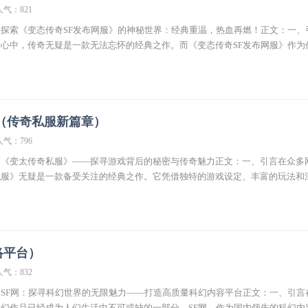
人气：821
探索《变态传奇SF发布网服》的神秘世界：经典重温，热血再燃！正文：一、
心中，传奇无疑是一款无法忘怀的经典之作。而《变态传奇SF发布网服》作为
（传奇私服新篇章）
人气：796
】《变太传奇私服》——探寻游戏背后的秘密与传奇魅力正文：一、引言在众多
私服》无疑是一款备受关注的经典之作。它凭借独特的游戏设定、丰富的玩法和
络平台）
人气：832
SF网：探寻科幻世界的无限魅力——打造高质量科幻内容平台正文：一、引言
幻作品已经成为人们生活中不可或缺的一部分。SF网，作为国内领先的科幻内