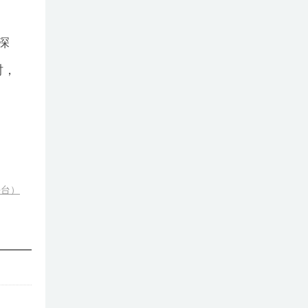
深
时，
平台）