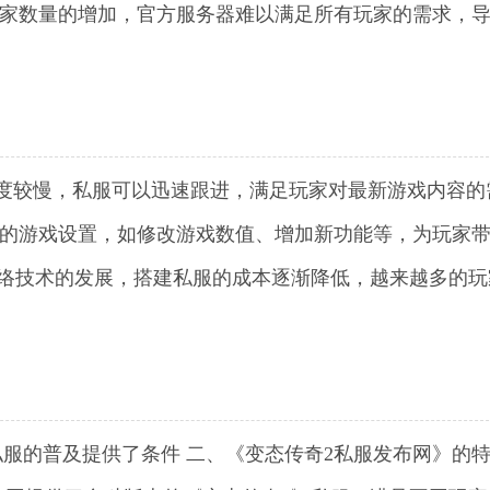
玩家数量的增加，官方服务器难以满足所有玩家的需求，
度较慢，私服可以迅速跟进，满足玩家对最新游戏内容的
化的游戏设置，如修改游戏数值、增加新功能等，为玩家
着网络技术的发展，搭建私服的成本逐渐降低，越来越多的玩
服的普及提供了条件 二、《变态传奇2私服发布网》的