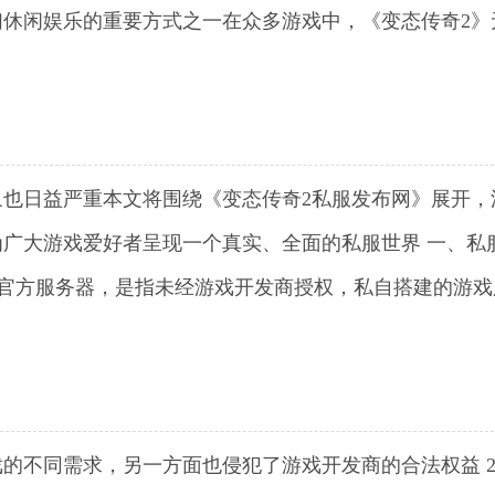
休闲娱乐的重要方式之一在众多游戏中，《变态传奇2》
也日益严重本文将围绕《变态传奇2私服发布网》展开，
广大游戏爱好者呈现一个真实、全面的私服世界 一、私
即非官方服务器，是指未经游戏开发商授权，私自搭建的游戏
的不同需求，另一方面也侵犯了游戏开发商的合法权益 2.