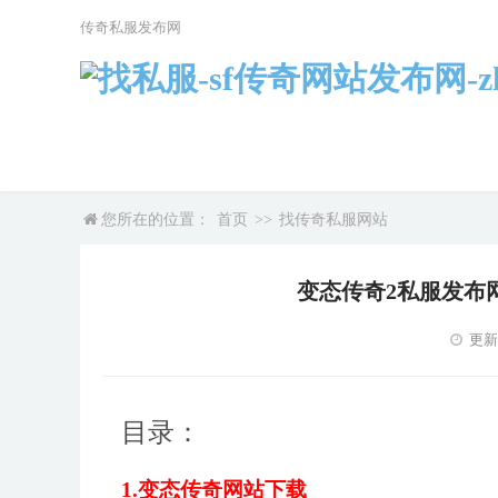
传奇私服发布网
您所在的位置：
首页
>>
找传奇私服网站
变态传奇2私服发布
更新时
目录：
1.变态传奇网站下载