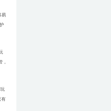
容易
护
玩
管，
与玩
只有