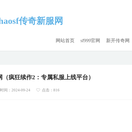
网站首页
sf999官网
新开传奇网
网（疯狂续作2：专属私服上线平台）
间：2024-09-24
点击：816