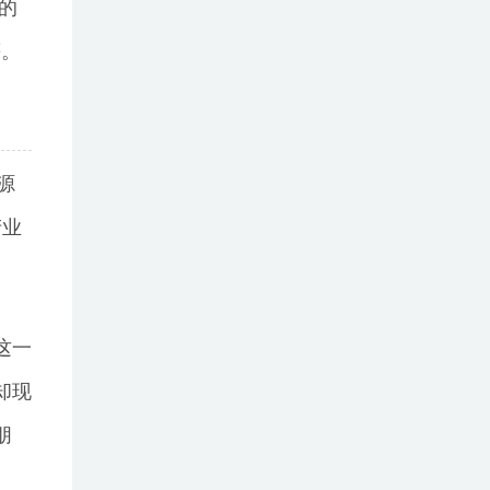
的
等。
源
产业
这一
却现
朋